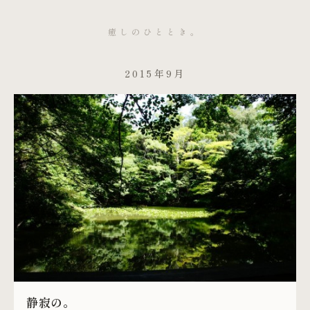
癒しのひととき。
2015年9月
静寂の。