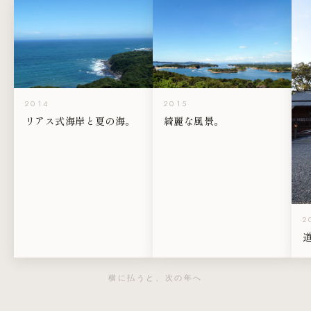
2014
2015
リアス式海岸と夏の海。
綺麗な風景。
2
横に払うと、次の年へ