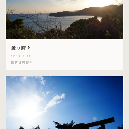
曇り時々
2019.3.29
磯笛岬展望台