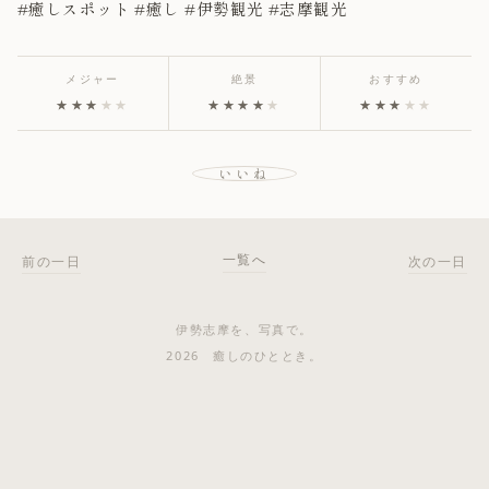
#癒しスポット #癒し #伊勢観光 #志摩観光
メジャー
絶景
おすすめ
★★★
★★
★★★★
★
★★★
★★
いいね
一覧へ
前の一日
次の一日
伊勢志摩を、写真で。
2026 癒しのひととき。