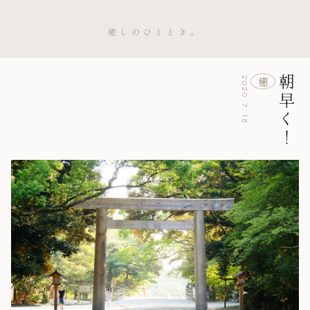
癒しのひととき。
朝早く！
癒
2020.7.18