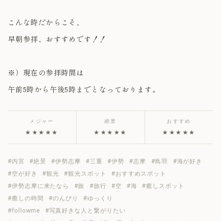
こんな時だからこそ、
早朝参拝、おすすめです！！
※）現在の参拝時間は
午前5時から午後5時までとなっております。
メジャー
絶景
おすすめ
★★★★★
★★★★★
★★★★★
#内宮
#絶景
#伊勢志摩
#三重
#伊勢
#志摩
#鳥羽
#海が好き
#空が好き
#観光
#観光スポット
#おすすめスポット
#伊勢志摩に来たなら
#旅
#旅行
#空
#海
#癒しスポット
#癒しの時間
#のんびり
#ゆっくり
#followme
#写真好きな人と繋がりたい