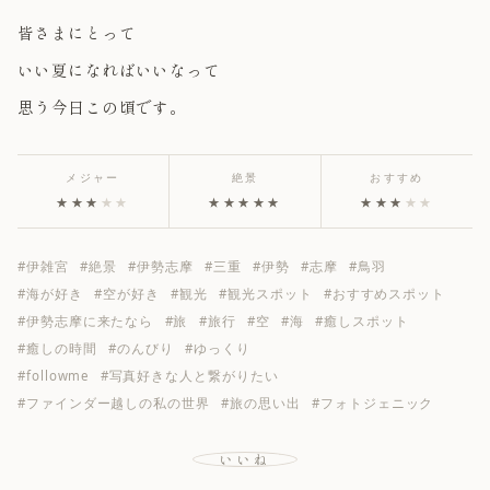
皆さまにとって
いい夏になればいいなって
思う今日この頃です。
メジャー
絶景
おすすめ
★★★
★★
★★★★★
★★★
★★
#伊雑宮
#絶景
#伊勢志摩
#三重
#伊勢
#志摩
#鳥羽
#海が好き
#空が好き
#観光
#観光スポット
#おすすめスポット
#伊勢志摩に来たなら
#旅
#旅行
#空
#海
#癒しスポット
#癒しの時間
#のんびり
#ゆっくり
#followme
#写真好きな人と繋がりたい
#ファインダー越しの私の世界
#旅の思い出
#フォトジェニック
いいね