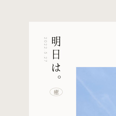
明日は。
2022.5.27
癒