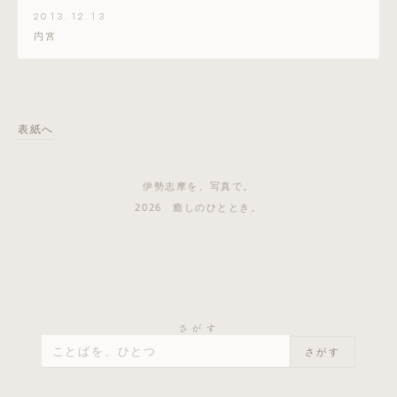
2013.12.13
内宮
表紙へ
伊勢志摩を、写真で。
2026 癒しのひととき。
さがす
さがす