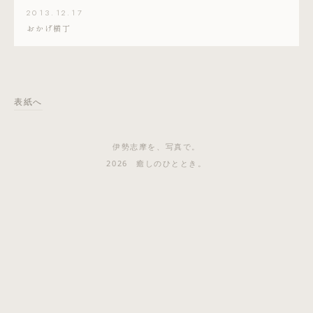
2013.12.17
おかげ横丁
表紙へ
伊勢志摩を、写真で。
2026 癒しのひととき。